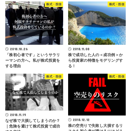
株式・投信
株式・投信
2018.10.26
2018.11.08
「株初心者です」というサラリ
株で成功した人の＜成功例＞か
ーマンの方へ。私が株式投資を
ら投資家の特徴をモデリングす
する理由
る！
株式・投信
株式・投信
2018.11.19
2018.12.12
なぜ株で大損してしまうのか？
株の空売りで失敗し大損するリ
｜危険を避けて株式投資で成功