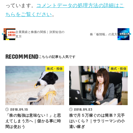
っています。
コメントデータの処理方法の詳細はこ
ちらをご覧ください
。
企業業績と株価の関係｜決算短信の
株「板情報」の見方
見方
RECOMMEND
株式・投信
株式・投信
2018.09.15
2018.09.23
「株の勉強は意味ない！」と思
株で月５万稼ぐのは簡単？元手
えてしまう方へ｜儲かる事に時
はいくら？｜サラリーマンの小
間は使おう
遣い稼ぎ