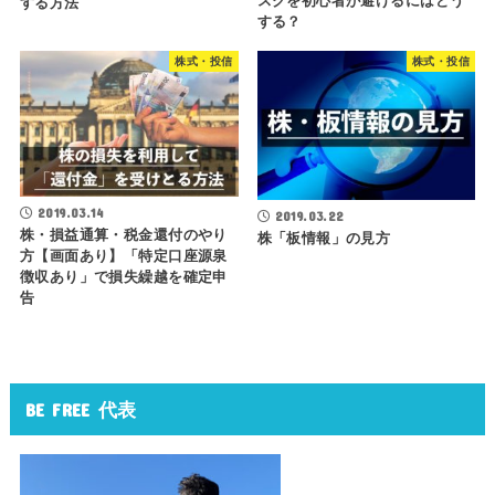
スクを初心者が避けるにはどう
する方法
する？
株式・投信
株式・投信
2019.03.14
2019.03.22
株・損益通算・税金還付のやり
株「板情報」の見方
方【画面あり】「特定口座源泉
徴収あり」で損失繰越を確定申
告
BE FREE 代表